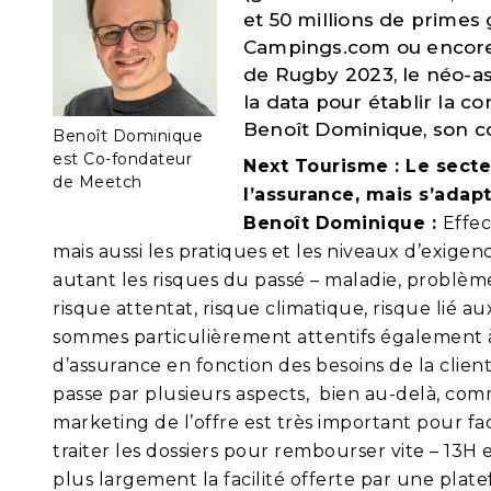
et 50 millions de primes
Campings.com ou encore 
de Rugby 2023, le néo-ass
la data pour établir la co
Benoît Dominique, son c
Benoît Dominique
est Co-fondateur
Next Tourisme : Le secte
de Meetch
l’assurance, mais s’adap
Benoît Dominique :
Effec
mais aussi les pratiques et les niveaux d’exige
autant les risques du passé – maladie, problèm
risque attentat, risque climatique, risque lié 
sommes particulièrement attentifs également à
d’assurance en fonction des besoins de la clien
passe par plusieurs aspects, bien au-delà, comme
marketing de l’offre est très important pour fac
traiter les dossiers pour rembourser vite – 13H
plus largement la facilité offerte par une plat