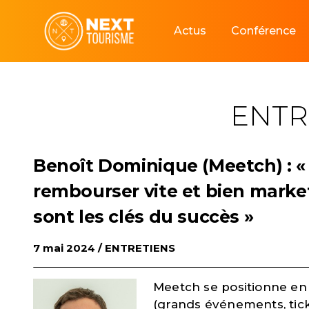
Skip
to
Actus
Conférence
content
ENTR
Benoît Dominique (Meetch) : «
rembourser vite et bien market
sont les clés du succès »
7 mai 2024 /
ENTRETIENS
Meetch se positionne en 
(grands événements, tick