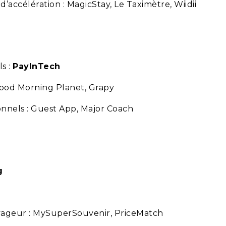
’accélération : MagicStay, Le Taximètre, Wiidii
s :
PayInTech
Good Morning Planet, Grapy
onnels : Guest App, Major Coach
g
yageur : MySuperSouvenir, PriceMatch