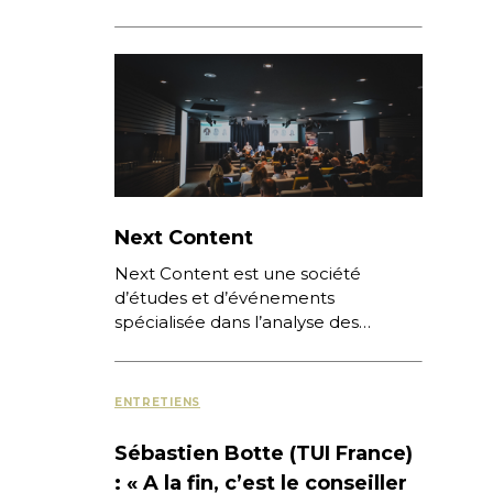
Giumba – Directrice Générale,
Amadeus France […]
Next Content
Next Content est une société
d’études et d’événements
spécialisée dans l’analyse des
comportements de consommation
sur Internet, des nouvelles pratiques
numériques et des stratégies
ENTRETIENS
digitales […]
Sébastien Botte (TUI France)
: « A la fin, c’est le conseiller