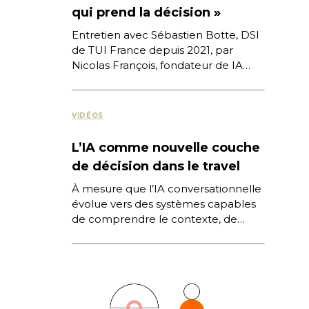
qui prend la décision »
Entretien avec Sébastien Botte, DSI
de TUI France depuis 2021, par
Nicolas François, fondateur de IA
Tech Travel Café, associé à
l’événement Next Tourisme 2026,
[…]
VIDÉOS
L’IA comme nouvelle couche
de décision dans le travel
À mesure que l’IA conversationnelle
évolue vers des systèmes capables
de comprendre le contexte, de
mémoriser les préférences et
d’accompagner l’utilisateur dans la
durée, une […]