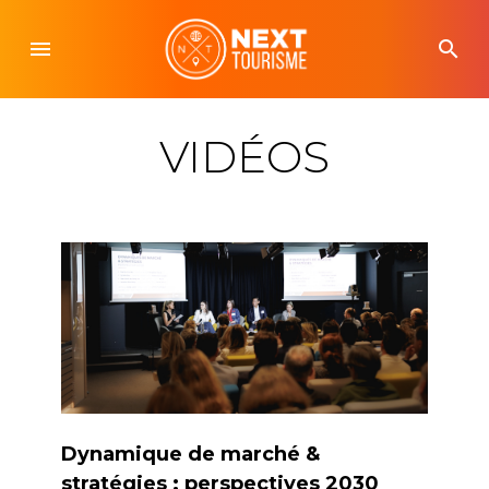
Skip
to
menu
search
content
VIDÉOS
Dynamique de marché &
stratégies : perspectives 2030