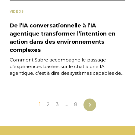
VIDÉOS
De l’IA conversationnelle à l’IA
agentique transformer l’intention en
action dans des environnements
complexes
Comment Sabre accompagne le passage
d’expériences basées sur le chat à une IA
agentique, c’est à dire des systèmes capables de
raisonner, planifier et agir […]
chevron_right
1
2
3
…
8