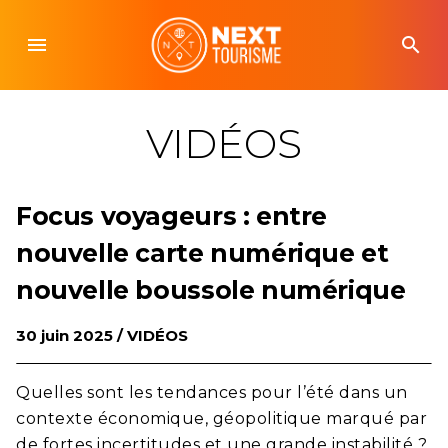
Skip
to
menu
search
content
VIDÉOS
Focus voyageurs : entre
nouvelle carte numérique et
nouvelle boussole numérique
30 juin 2025 /
VIDÉOS
Quelles sont les tendances pour l’été dans un
contexte économique, géopolitique marqué par
de fortes incertitudes et une grande instabilité ?