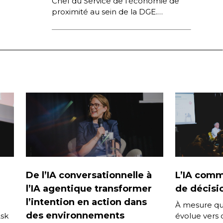
Chef du Service de l’économie de
proximité au sein de la DGE.
Enregistrée lors de la conférence
Next Tourisme 2026 organisée […]
De l’IA conversationnelle à
L’IA comm
l’IA agentique transformer
de décisio
l’intention en action dans
À mesure que
des environnements
Ask
évolue vers