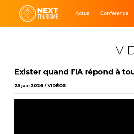
Skip
to
Actus
Conférence
content
VI
Exister quand l’IA répond à to
25 juin 2026 /
VIDÉOS