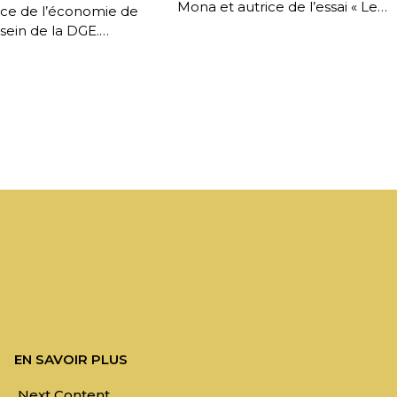
Mona et autrice de l’essai « Le
ice de l’économie de
paradoxe du tapis roulant »,
sein de la DGE.
interrogée par Blaise Borezée, [
ors de la conférence
e 2026 organisée […]
EN SAVOIR PLUS
Next Content