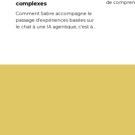
de comprend
complexes
mémoriser l
Comment Sabre accompagne le
…]
d’accompagne
passage d’expériences basées sur
durée, une [
le chat à une IA agentique, c’est à
dire des systèmes capables de
raisonner, planifier et agir […]