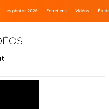
Les photos 2026
Entretiens
Vidéos
Étud
DÉOS
ut