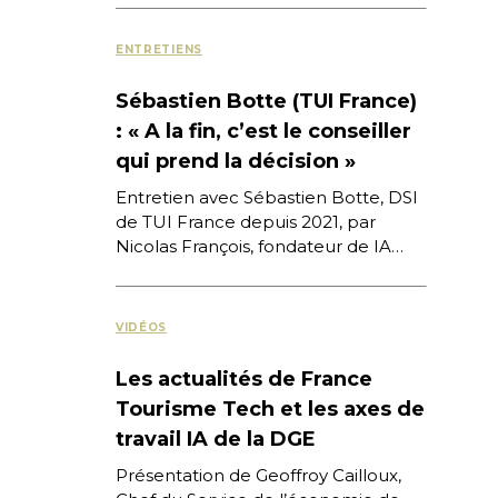
sur Internet, des nouvelles pratiques
numériques et des stratégies
ENTRETIENS
digitales […]
Sébastien Botte (TUI France)
: « A la fin, c’est le conseiller
qui prend la décision »
Entretien avec Sébastien Botte, DSI
de TUI France depuis 2021, par
Nicolas François, fondateur de IA
Tech Travel Café, associé à
l’événement Next Tourisme 2026,
[…]
VIDÉOS
Les actualités de France
Tourisme Tech et les axes de
travail IA de la DGE
Présentation de Geoffroy Cailloux,