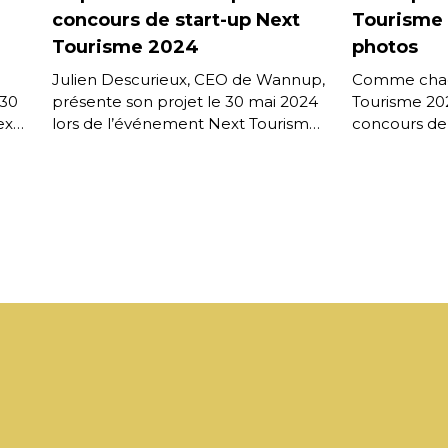
concours de start-up Next
Tourisme 2
Tourisme 2024
photos
Julien Descurieux, CEO de Wannup,
Comme chaq
 30
présente son projet le 30 mai 2024
Tourisme 202
ext
lors de l’événement Next Tourisme.
concours de 
Wannup, outil web pour créer des
moment fort 
 la
parcours de […]
l’occasion po
[…]