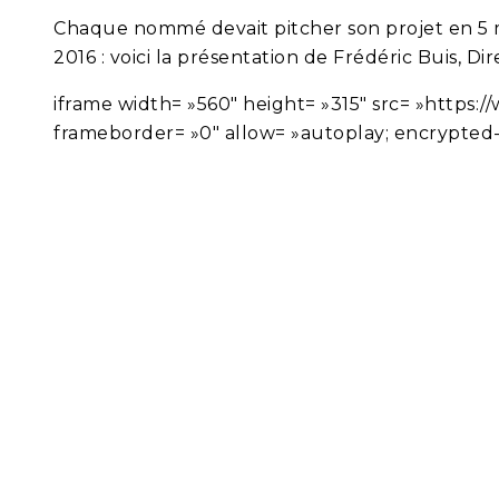
Chaque nommé devait pitcher son projet en 5 mi
2016 : voici la présentation de Frédéric Buis, 
iframe width= »560″ height= »315″ src= »http
frameborder= »0″ allow= »autoplay; encrypted-