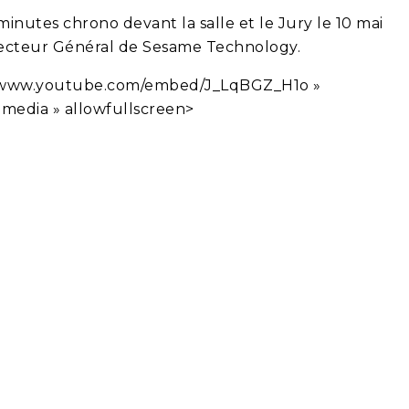
nutes chrono devant la salle et le Jury le 10 mai
Directeur Général de Sesame Technology.
s://www.youtube.com/embed/J_LqBGZ_H1o »
media » allowfullscreen>