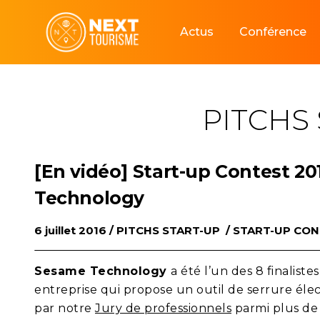
Skip
to
Actus
Conférence
content
PITCHS
[En vidéo] Start-up Contest 20
Technology
6 juillet 2016 /
PITCHS START-UP
/
START-UP CO
Sesame Technology
a été l’un des 8 finaliste
entreprise qui propose un outil de serrure é
par notre
Jury de professionnels
parmi plus de 