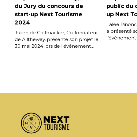
du Jury du concours de
public du 
start-up Next Tourisme
up Next T
2024
Lalée Pinoncé
a présenté so
Julien de Colfmacker, Co-fondateur
l’événement 
de Alltheway, présente son projet le
Skiif, une ap
30 mai 2024 lors de l’événement
communautair
Next Tourisme. Alltheway, qui
pour se […]
propose une gamme de solutions
[…]