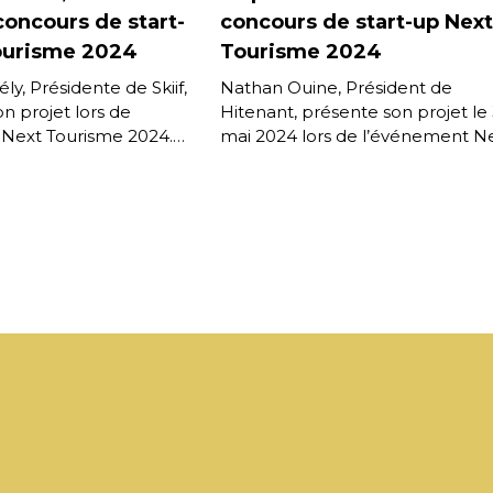
concours de start-
concours de start-up Next
ourisme 2024
Tourisme 2024
ly, Présidente de Skiif,
Nathan Ouine, Président de
n projet lors de
Hitenant, présente son projet le
Next Tourisme 2024.
mai 2024 lors de l’événement N
plication GPS
Tourisme. Hitenant, plate-forme
e simple et intuitive
dédiée à l’expérience client dans
[…]