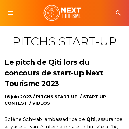
Skip
to
menu
search
content
PITCHS START-UP
Le pitch de Qiti lors du
concours de start-up Next
Tourisme 2023
16 juin 2023 /
PITCHS START-UP
/
START-UP
CONTEST
/
VIDÉOS
Solène Schwab, ambassadrice de
Qiti
, assurance
voyage et santé internationale optimisée à l’IA,