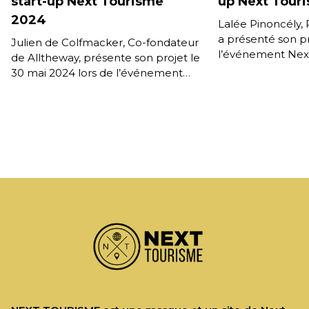
start-up Next Tourisme
up Next Tour
2024
Lalée Pinoncély, P
a présenté son pr
Julien de Colfmacker, Co-fondateur
l’événement Nex
de Alltheway, présente son projet le
Skiif, une applica
30 mai 2024 lors de l’événement
communautaire si
Next Tourisme. Alltheway, qui
pour se […]
propose une gamme de solutions
[…]