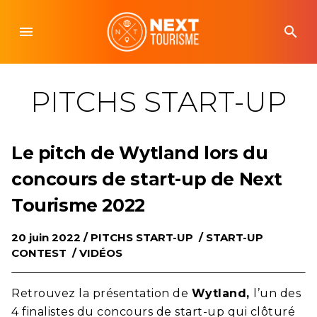
Skip
to
menu
search
content
PITCHS START-UP
Le pitch de Wytland lors du
concours de start-up de Next
Tourisme 2022
20 juin 2022 /
PITCHS START-UP
/
START-UP
CONTEST
/
VIDÉOS
Retrouvez la présentation de
Wytland,
l’un des
4 finalistes du concours de start-up qui clôturé