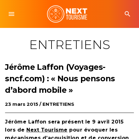
Skip
to
menu
search
content
ENTRETIENS
Jérôme Laffon (Voyages-
sncf.com) : « Nous pensons
d’abord mobile »
23 mars 2015 /
ENTRETIENS
Jérôme Laffon sera présent le 9 avril 2015
lors de
Next Tourisme
pour évoquer les
mécanismes d’acquisition et de conversion