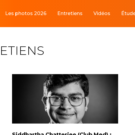
Les photos 2026
Entretiens
Vidéos
Étud
ETIENS
Siddhartha Chatterjee (Club Med) :