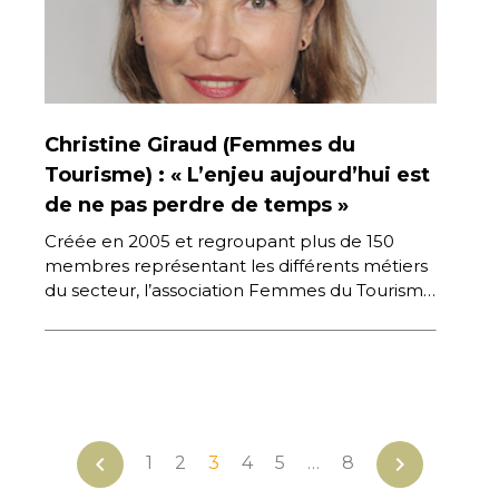
Christine Giraud (Femmes du
Tourisme) : « L’enjeu aujourd’hui est
de ne pas perdre de temps »
Créée en 2005 et regroupant plus de 150
membres représentant les différents métiers
du secteur, l’association Femmes du Tourisme
a pour missions de favoriser les […]
chevron_left
chevron_right
1
2
3
4
5
…
8