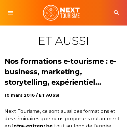
Skip
to
menu
search
content
ET AUSSI
Nos formations e-tourisme : e-
business, marketing,
storytelling, expérientiel…
10 mars 2016 /
ET AUSSI
Next Tourisme
, ce sont aussi des formations et
des séminaires que nous proposons notamment
en
intra-entreprise
tout au long de l’année.